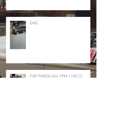
GMC
FIAT PANDA 4X4 1996 1100 CC
126000 K/M 4900€
MISE A LA VENTE TRES BELLE
PEUGEOT 406 COUPE ANNEE 2000
2L16S 183000KM