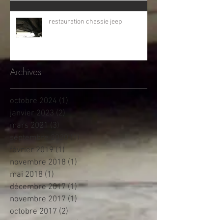
restauration chassie jeep
Archives
octobre 2024
(1)
1 post
janvier 2023
(2)
2 posts
mars 2021
(3)
3 posts
septembre 2020
(1)
1 post
février 2019
(1)
1 post
novembre 2018
(1)
1 post
mai 2018
(1)
1 post
décembre 2017
(1)
1 post
novembre 2017
(1)
1 post
octobre 2017
(2)
2 posts