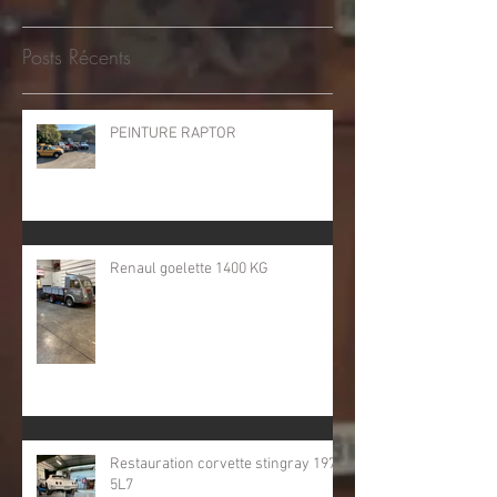
Posts Récents
PEINTURE RAPTOR
Renaul goelette 1400 KG
Restauration corvette stingray 1974
5L7