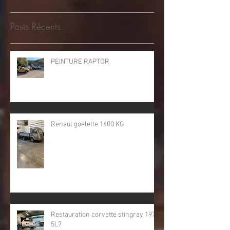
Posts Récents
PEINTURE RAPTOR
Renaul goelette 1400 KG
Restauration corvette stingray 1974
5L7