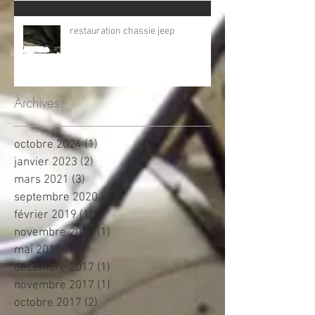
restauration chassie jeep
Archives
octobre 2024
(1)
1 post
janvier 2023
(2)
2 posts
mars 2021
(3)
3 posts
septembre 2020
(1)
1 post
février 2019
(1)
1 post
novembre 2018
(1)
1 post
mai 2018
(1)
1 post
décembre 2017
(1)
1 post
novembre 2017
(1)
1 post
octobre 2017
(2)
2 posts